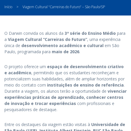
Início
>
Viagem Cultural “Carreiras do Futuro” – São Paulo/SP
O Darwin convida os alunos da
3ª série do Ensino Médio
para
a
Viagem Cultural “Carreiras do Futuro”
, uma experiência
única de
desenvolvimento acadêmico e cultural
em São
Paulo, programada para
maio de 2026
.
O projeto oferece um
espaço de desenvolvimento criativo
e acadêmico
, permitindo que os estudantes reconheçam e
potencializem suas habilidades, além de ampliar horizontes por
meio do contato com
instituições de ensino de referência
.
Durante a viagem, os alunos terão a oportunidade de
vivenciar
experiências práticas de aprendizado, conhecer centros
de inovação e trocar experiências
com profissionais e
pesquisadores de destaque.
Entre os destaques da viagem estão visitas à
Universidade de
São Paulo (USP), Instituto Albert Einstein, PUC São Paulo,