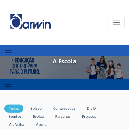
A Escola
Todas
Bolsão
Comunicados
Dia D
Eventos
Evolua
Parcerias
Projetos
Vila Velha
Vitória