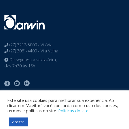
Portal do Professor
Webmail
(27) 3212-5000 - Vitória
(27) 3061-4400 - Vila Velha
De segunda a sexta-feira,
das 7h30 às 18h
Este site usa cookies para melhorar sua experiência. Ao
clicar em "Aceitar" você concorda com o uso dos cookies,
termos e políticas do site.
Políticas do site
Aceitar