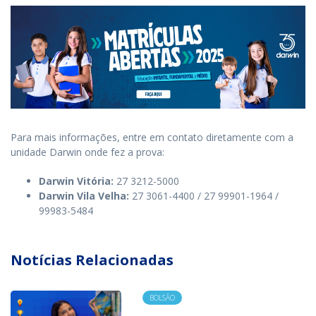
Para mais informações, entre em contato diretamente com a
unidade Darwin onde fez a prova:
Darwin Vitória:
27 3212-5000
Darwin Vila Velha:
27 3061-4400 / 27 99901-1964 /
99983-5484
Notícias Relacionadas
BOLSÃO