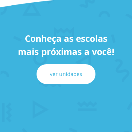
Conheça as escolas
mais próximas a você!
ver unidades