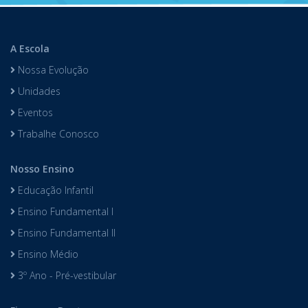
A Escola
Nossa Evolução
Unidades
Eventos
Trabalhe Conosco
Nosso Ensino
Educação Infantil
Ensino Fundamental I
Ensino Fundamental II
Ensino Médio
3º Ano - Pré-vestibular