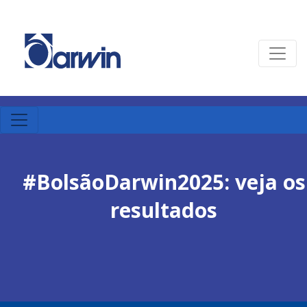
#BolsãoDarwin2025: veja os
resultados