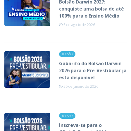
Bolsão Darwin 2027:
conquiste uma bolsa de até
100% para o Ensino Médio
5 de agosto de 2026
BOLSÃO
Gabarito do Bolsão Darwin
2026 para o Pré-Vestibular já
está disponível
26 de janeiro de 2026
BOLSÃO
Inscreva-se para o