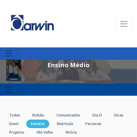
Ensino Médio
Todas
Bolsão
Comunicados
Dia D
Dicas
Enem
Eventos
Matrícula
Parcerias
Projetos
Vila Velha
Vitória