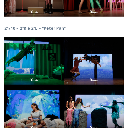
21/10 – 2ªK e 2ªL – “Peter Pan”