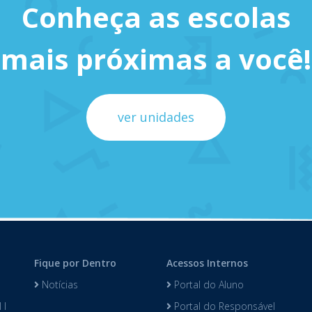
Conheça as escolas
mais próximas a você!
ver unidades
Fique por Dentro
Acessos Internos
Notícias
Portal do Aluno
 I
Portal do Responsável