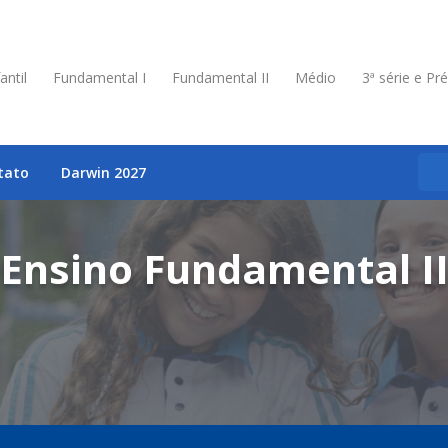
antil
Fundamental I
Fundamental II
Médio
3ª série e Pr
tato
Darwin 2027
Ensino Fundamental I