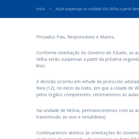
Início
>
Aulas suspensas na unidade Vila Velha a partir des
Prezados Pais, Responsáveis e Alunos,
Conforme orientação do Governo do Estado, as au
Velha serão suspensas a partir da próxima segunda
line).
A decisão ocorreu em virtude do protocolo adotad
feira (12), no início da noite, em que a cidade de V
pelos órgãos competentes, retornaremos as aulas 
Na unidade de Vitória, permaneceremos com as aul
transmissão ao vivo e simultânea).
Continuaremos atentos às orientações do Governo 