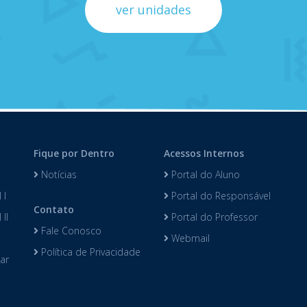
ver unidades
Fique por Dentro
Acessos Internos
Notícias
Portal do Aluno
 I
Portal do Responsável
Contato
II
Portal do Professor
Fale Conosco
Webmail
Política de Privacidade
lar