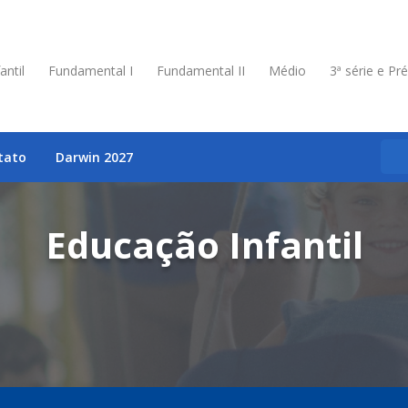
antil
Fundamental I
Fundamental II
Médio
3ª série e Pr
tato
Darwin 2027
Educação Infantil