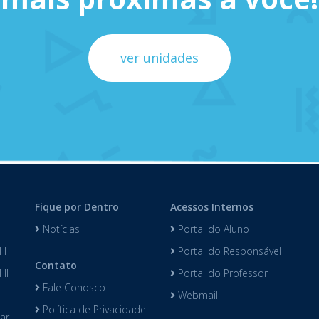
ver unidades
Fique por Dentro
Acessos Internos
Notícias
Portal do Aluno
 I
Portal do Responsável
Contato
II
Portal do Professor
Fale Conosco
Webmail
Política de Privacidade
lar