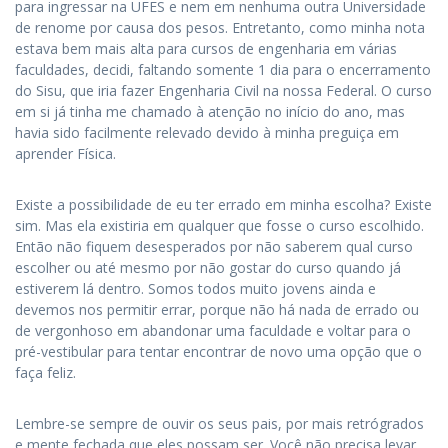
para ingressar na UFES e nem em nenhuma outra Universidade
de renome por causa dos pesos. Entretanto, como minha nota
estava bem mais alta para cursos de engenharia em várias
faculdades, decidi, faltando somente 1 dia para o encerramento
do Sisu, que iria fazer Engenharia Civil na nossa Federal. O curso
em si já tinha me chamado à atenção no início do ano, mas
havia sido facilmente relevado devido à minha preguiça em
aprender Física.
Existe a possibilidade de eu ter errado em minha escolha? Existe
sim. Mas ela existiria em qualquer que fosse o curso escolhido.
Então não fiquem desesperados por não saberem qual curso
escolher ou até mesmo por não gostar do curso quando já
estiverem lá dentro. Somos todos muito jovens ainda e
devemos nos permitir errar, porque não há nada de errado ou
de vergonhoso em abandonar uma faculdade e voltar para o
pré-vestibular para tentar encontrar de novo uma opção que o
faça feliz.
Lembre-se sempre de ouvir os seus pais, por mais retrógrados
e mente fechada que eles possam ser. Você não precisa levar