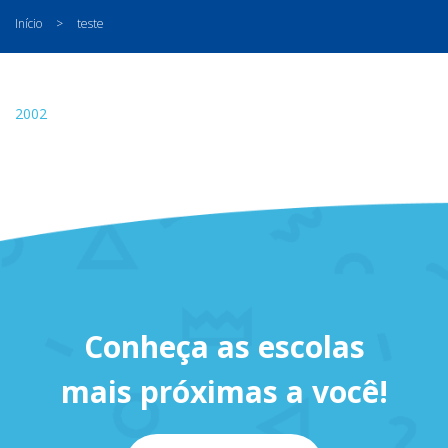
Início
>
teste
2002
Conheça as escolas
mais próximas a você!