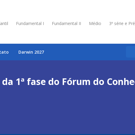
antil
Fundamental I
Fundamental II
Médio
3ª série e Pr
tato
Darwin 2027
 da 1ª fase do Fórum do Conh