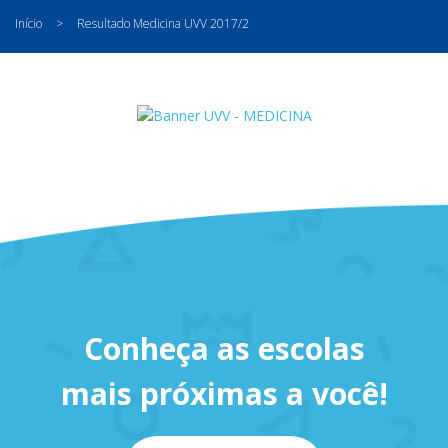
Início
>
Resultado Medicina UVV 2017/2
Conheça as escolas
mais próximas a você!