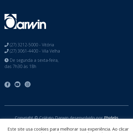
(27) 3212-5000 - Vitória
(27) 3061-4400 - Vila Velha
De segunda a sexta-feira,
das 7h30 às 18h
Copyright © Colégio Darwin desenvolvido por
Phidelis
Tecnologia
. Todos os direitos reservados
Este site usa cookies para melhorar sua experiência. Ao clicar