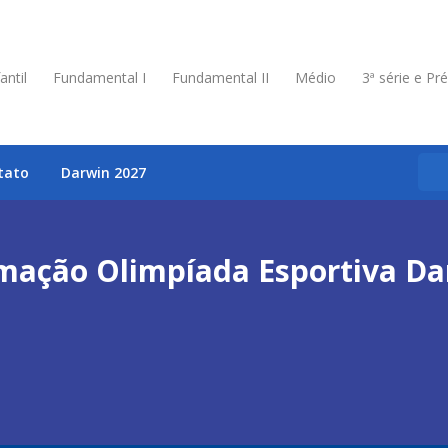
antil
Fundamental I
Fundamental II
Médio
3ª série e Pr
tato
Darwin 2027
mação Olimpíada Esportiva Da