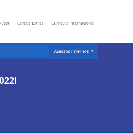
é-vest
Cursos Extras
Currículo Internacional
Acessos Internos
022!