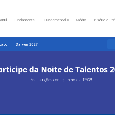
antil
Fundamental I
Fundamental II
Médio
3ª série e Pr
tato
Darwin 2027
articipe da Noite de Talentos 2
As inscrições começam no dia 1º/08!