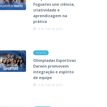
Foguetes une ciência,
criatividade e
aprendizagem na
prática
13 de maio de 2026
PROJETOS
Olimpíadas Esportivas
Darwin promovem
integração e espírito
de equipe
13 de maio de 2026