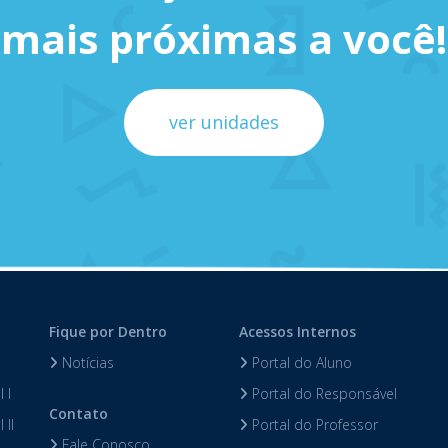
mais próximas a você!
ver unidades
Fique por Dentro
Acessos Internos
Notícias
Portal do Aluno
 I
Portal do Responsável
Contato
 II
Portal do Professor
Fale Conosco