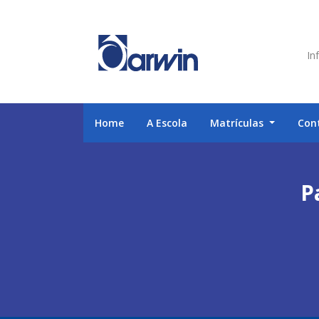
Inf
Home
A Escola
Matrículas
Con
P