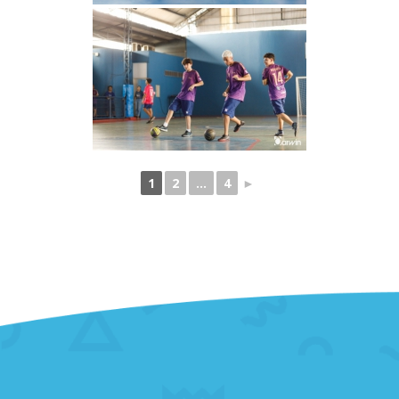
1
2
...
4
►