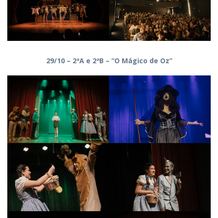
29/10 – 2ªA e 2ªB – “O Mágico de Oz”