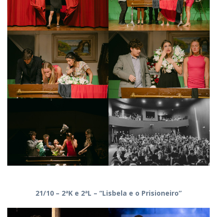
21/10 – 2ªK e 2ªL – “Lisbela e o Prisioneiro”