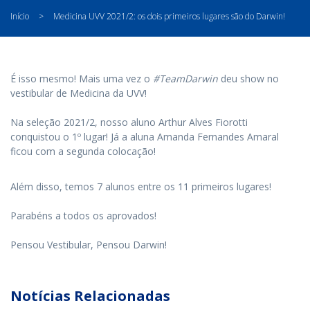
Início
>
Medicina UVV 2021/2: os dois primeiros lugares são do Darwin!
É isso mesmo! Mais uma vez o
#TeamDarwin
deu show no
vestibular de Medicina da UVV!
⠀
Na seleção 2021/2, nosso aluno Arthur Alves Fiorotti
conquistou o 1º lugar! Já a aluna Amanda Fernandes Amaral
ficou com a segunda colocação!
Além disso, temos 7 alunos entre os 11 primeiros lugares!
⠀
Parabéns a todos os aprovados!
⠀
Pensou Vestibular, Pensou Darwin!
Notícias Relacionadas