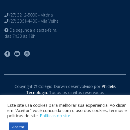
(27) 3212-5000 - Vitória
(27) 3061-4400 - Vila Velha
De segunda a sexta-feira,
das 7h30 às 18h
Copyright © Colégio Darwin desenvolvido por
Phidelis
Tecnologia
. Todos os direitos reservados
Este site usa cookies para melhorar sua experiência. Ao clicar
em "Aceitar" você concorda com o uso dos cookies, termos e
políticas do site.
Políticas do site
Aceitar