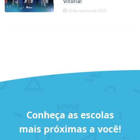
Vitória!
29 de outubro de 2025
Conheça as escolas
mais próximas a você!