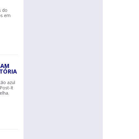
s do
os em
PAM
TÓRIA
ão azul
Post-It
elha.