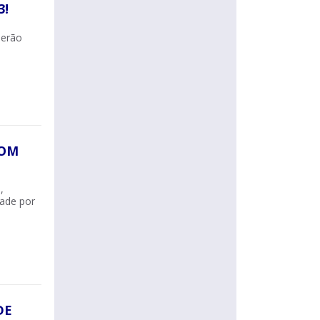
3!
serão
COM
,
dade por
DE