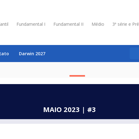
antil
Fundamental I
Fundamental II
Médio
3ª série e Pr
tato
Darwin 2027
MAIO 2023 | #3