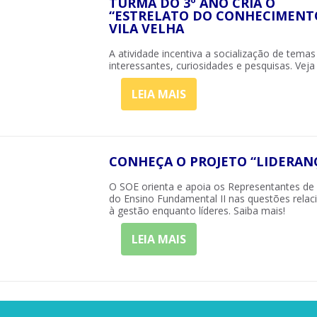
TURMA DO 3º ANO CRIA O
“ESTRELATO DO CONHECIMENT
VILA VELHA
A atividade incentiva a socialização de temas
interessantes, curiosidades e pesquisas. Veja
LEIA MAIS
CONHEÇA O PROJETO “LIDERAN
O SOE orienta e apoia os Representantes d
do Ensino Fundamental II nas questões rela
à gestão enquanto líderes. Saiba mais!
LEIA MAIS