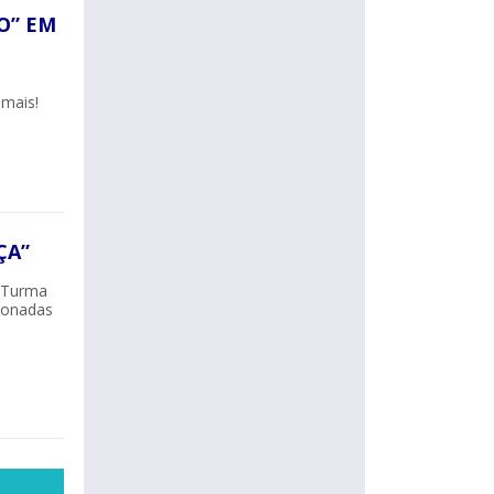
O” EM
 mais!
ÇA”
e Turma
cionadas