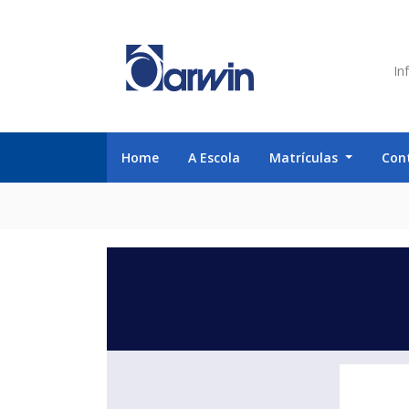
Inf
Home
A Escola
Matrículas
Con