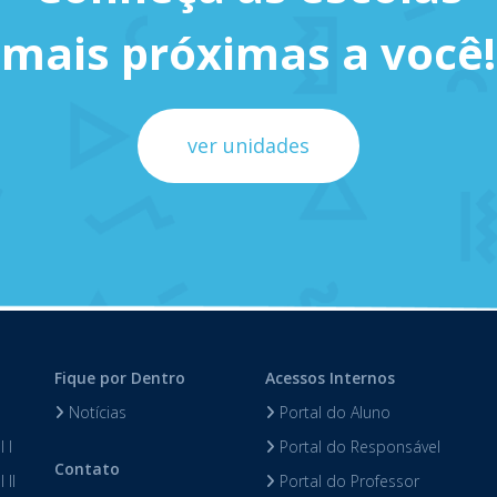
mais próximas a você!
ver unidades
Fique por Dentro
Acessos Internos
Notícias
Portal do Aluno
 I
Portal do Responsável
Contato
 II
Portal do Professor