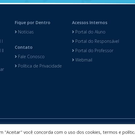
Fique por Dentro
Acessos Internos
Notícias
Portal do Aluno
 I
Portal do Responsável
Contato
II
Portal do Professor
Fale Conosco
Webmail
Política de Privacidade
lar
Colégio Darwin desenvolvido por
Phidelis Tecnologia
. Todos os direi
 em "Aceitar" você concorda com o uso dos cookies, termos e polític