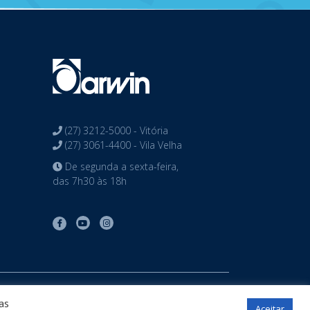
(27) 3212-5000 - Vitória
(27) 3061-4400 - Vila Velha
De segunda a sexta-feira,
das 7h30 às 18h
tos reservados
as
Aceitar