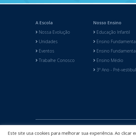
A Escola
Nosso Ensino
Nossa Evolução
Educação Infantil
Unidades
Ensino Fundamental
Eventos
Ensino Fundamental 
Trabalhe Conosco
Ensino Médio
3º Ano - Pré-vestibu
Copyright © 
Este site usa cookies para melhorar sua experiência. Ao clicar