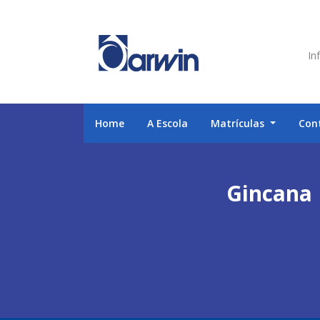
Inf
Home
A Escola
Matrículas
Con
Gincana 