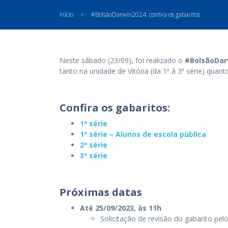
Início
>
#BolsãoDarwin2024: confira os gabaritos
Neste sábado (23/09), foi realizado o
#BolsãoDar
tanto na unidade de Vitória (da 1ª à 3ª série) quanto 
Confira os gabaritos:
1ª série
1ª série – Alunos de escola pública
2ª série
3ª série
Próximas datas
Até 25/09/2023, às 11h
Solicitação de revisão do gabarito pe