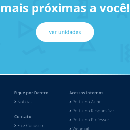
mais próximas a você!
ver unidades
Fique por Dentro
Acessos Internos
Notícias
Portal do Aluno
 I
Portal do Responsável
Contato
II
Portal do Professor
Fale Conosco
Webmail