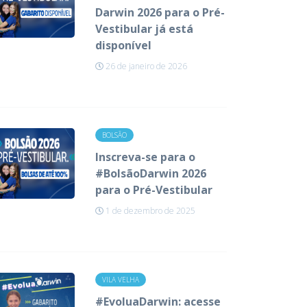
Darwin 2026 para o Pré-
Vestibular já está
disponível
26 de janeiro de 2026
BOLSÃO
Inscreva-se para o
#BolsãoDarwin 2026
para o Pré-Vestibular
1 de dezembro de 2025
VILA VELHA
#EvoluaDarwin: acesse