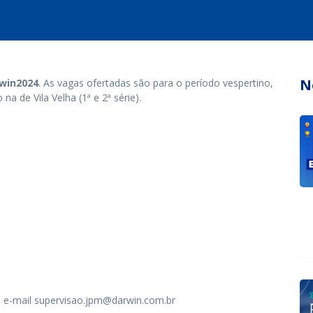
N
win2024
. As vagas ofertadas são para o período vespertino,
na de Vila Velha (1ª e 2ª série).
lo e-mail supervisao.jpm@darwin.com.br