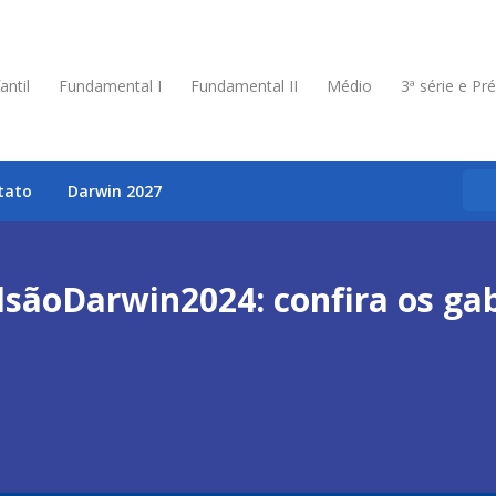
antil
Fundamental I
Fundamental II
Médio
3ª série e Pr
tato
Darwin 2027
sãoDarwin2024: confira os ga