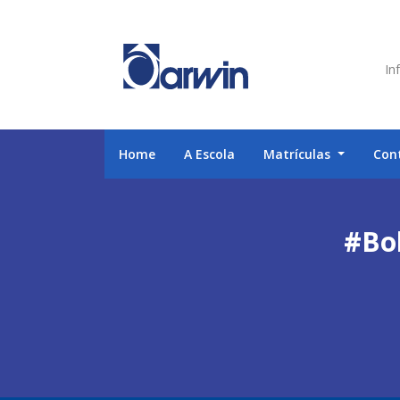
Inf
Home
A Escola
Matrículas
Con
#Bol