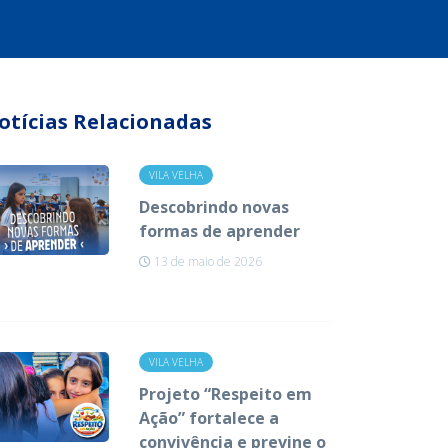
otícias Relacionadas
VILA VELHA
Descobrindo novas
formas de aprender
13 de maio de 2026
VILA VELHA
Projeto “Respeito em
Ação” fortalece a
convivência e previne o