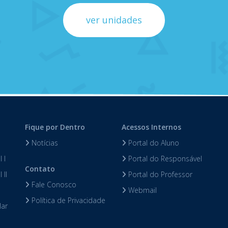
ver unidades
Fique por Dentro
Acessos Internos
Notícias
Portal do Aluno
 I
Portal do Responsável
Contato
 II
Portal do Professor
Fale Conosco
Webmail
Política de Privacidade
lar