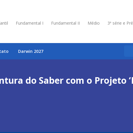
antil
Fundamental I
Fundamental II
Médio
3ª série e Pr
tato
Darwin 2027
ura do Saber com o Projeto ‘N