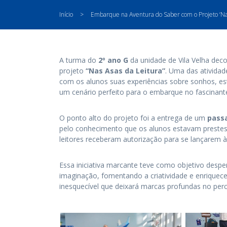
Início
>
Embarque na Aventura do Saber com o Projeto ‘Nas
A turma do
2º ano G
da unidade de Vila Velha dec
projeto
“Nas Asas da Leitura”
. Uma das atividad
com os alunos suas experiências sobre sonhos, es
um cenário perfeito para o embarque no fascinant
O ponto alto do projeto foi a entrega de um
passa
pelo conhecimento que os alunos estavam prestes a
leitores receberam autorização para se lançarem à d
Essa iniciativa marcante teve como objetivo despe
imaginação, fomentando a criatividade e enrique
inesquecível que deixará marcas profundas no perc