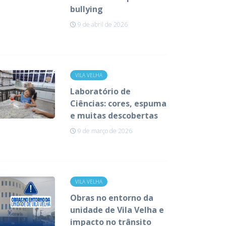
bullying
9 de abril de 2026
VILA VELHA
Laboratório de
Ciências: cores, espuma
e muitas descobertas
9 de março de 2026
VILA VELHA
Obras no entorno da
unidade de Vila Velha e
impacto no trânsito