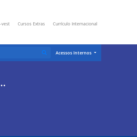
é-vest
Cursos Extras
Currículo Internacional
Acessos Internos
a…