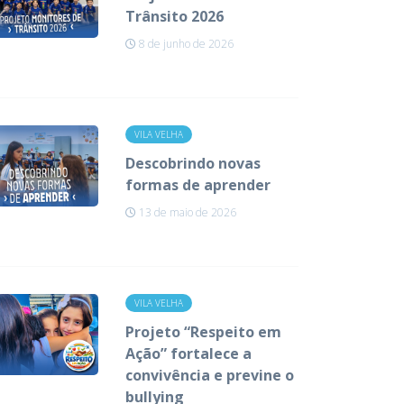
Trânsito 2026
8 de junho de 2026
VILA VELHA
Descobrindo novas
formas de aprender
13 de maio de 2026
VILA VELHA
Projeto “Respeito em
Ação” fortalece a
convivência e previne o
bullying