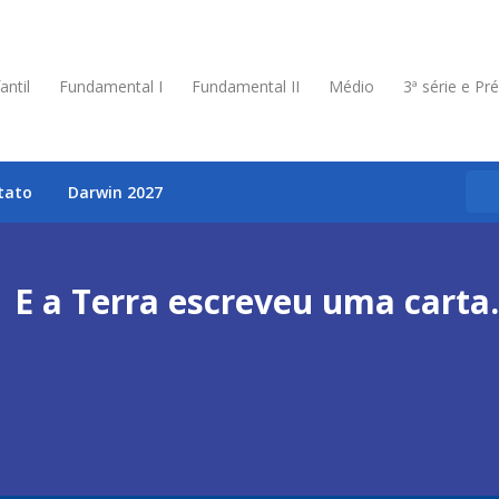
antil
Fundamental I
Fundamental II
Médio
3ª série e Pr
tato
Darwin 2027
E a Terra escreveu uma cart