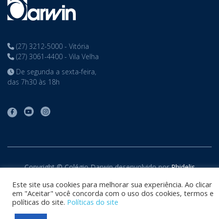
(27) 3212-5000 - Vitória
(27) 3061-4400 - Vila Velha
De segunda a sexta-feira,
das 7h30 às 18h
Copyright © Colégio Darwin desenvolvido por
Phidelis
Tecnologia
. Todos os direitos reservados
Este site usa cookies para melhorar sua experiência. Ao clicar
em "Aceitar" você concorda com o uso dos cookies, termos e
políticas do site.
Políticas do site