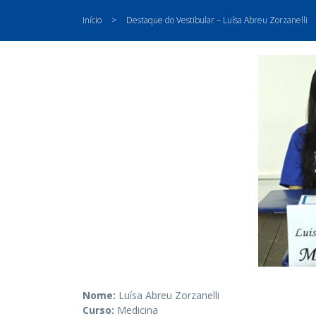
Início
>
Destaque do Vestibular – Luísa Abreu Zorzanelli
Nome:
Luísa Abreu Zorzanelli
Curso:
Medicina