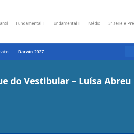
antil
Fundamental I
Fundamental II
Médio
3ª série e Pr
tato
Darwin 2027
e do Vestibular – Luísa Abreu 