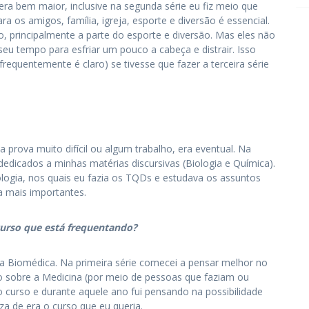
 era bem maior, inclusive na segunda série eu fiz meio que
a os amigos, família, igreja, esporte e diversão é essencial.
to, principalmente a parte do esporte e diversão. Mas eles não
eu tempo para esfriar um pouco a cabeça e distrair. Isso
frequentemente é claro) se tivesse que fazer a terceira série
ma prova muito difícil ou algum trabalho, era eventual. Na
dedicados a minhas matérias discursivas (Biologia e Química).
ogia, nos quais eu fazia os TQDs e estudava os assuntos
a mais importantes.
curso que está frequentando?
rea Biomédica. Na primeira série comecei a pensar melhor no
co sobre a Medicina (por meio de pessoas que faziam ou
do curso e durante aquele ano fui pensando na possibilidade
teza de era o curso que eu queria.