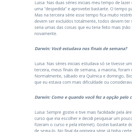
Luisa: Nas duas séries iniciais meu tempo de lazer
uma “despedida” e aproveitei bastante. O tempo par
Mas na terceira série esse tempo fica muito restri
devem ser excluídos totalmente, todos devem ter s
seria umas das coisas que eu teria feito mais (não 
novamente.
Darwin: Você estudava nos finais de semana?
Luisa: Nas séries iniciais estudava só se tivesse u
terceira, meus finais de semana, a maioria, foram 
Normalmente, sábado era Química e domingo, Biol
que eu estava com mais dificuldade ou considerav
Darwin: Como e quando você fez a opção pelo 
Luisa: Sempre gostei e tive mais facilidade pela á
curso que iria escolher e decidi pesquisar um pou
fizeram o curso e pela internet). Gostei bastante 
de segui-lo. No final da primeira série já tinha cer