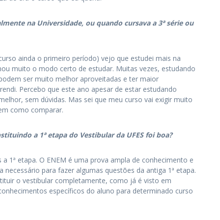
mente na Universidade, ou quando cursava a 3ª série ou
urso ainda o primeiro período) vejo que estudei mais na
inou muito o modo certo de estudar. Muitas vezes, estudando
podem ser muito melhor aproveitadas e ter maior
prendi. Percebo que este ano apesar de estar estudando
lhor, sem dúvidas. Mas sei que meu curso vai exigir muito
tem como comparar.
tituindo a 1ª etapa do Vestibular da UFES foi boa?
nas a 1ª etapa. O ENEM é uma prova ampla de conhecimento e
a necessário para fazer algumas questões da antiga 1ª etapa.
tuir o vestibular completamente, como já é visto em
conhecimentos específicos do aluno para determinado curso