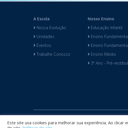
A Escola
Nosso Ensino
Nossa Evolução
Educação Infantil
Unidades
Ensino Fundamental
Eventos
Ensino Fundamental 
Trabalhe Conosco
Ensino Médio
3º Ano - Pré-vestibu
Copyright © 
Este site usa cookies para melhorar sua experiência. Ao clicar
do site.
Políticas do site