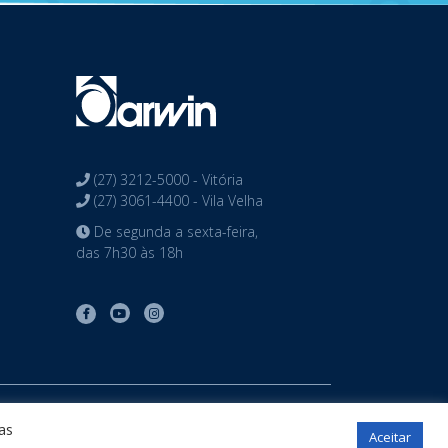
(27) 3212-5000 - Vitória
(27) 3061-4400 - Vila Velha
De segunda a sexta-feira,
das 7h30 às 18h
tos reservados
as
Aceitar