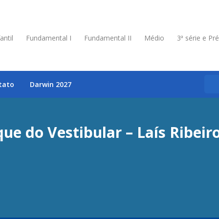
antil
Fundamental I
Fundamental II
Médio
3ª série e Pr
tato
Darwin 2027
ue do Vestibular – Laís Ribeir