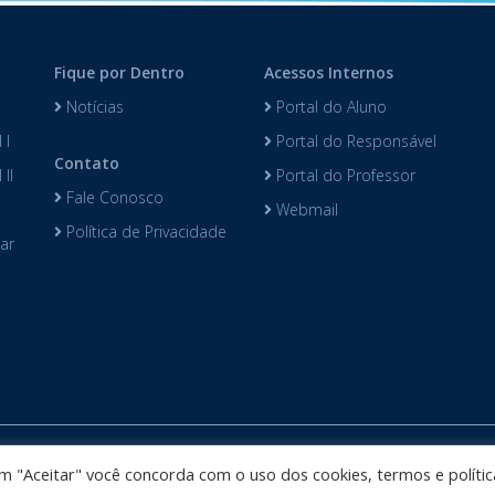
Fique por Dentro
Acessos Internos
Notícias
Portal do Aluno
 I
Portal do Responsável
Contato
II
Portal do Professor
Fale Conosco
Webmail
Política de Privacidade
lar
Colégio Darwin desenvolvido por
Phidelis Tecnologia
. Todos os direi
 em "Aceitar" você concorda com o uso dos cookies, termos e polític