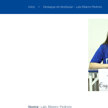
Início
>
Destaque do Vestibular – Laís Ribeiro Pedroni
Nome:
Laís Ribeiro Pedroni