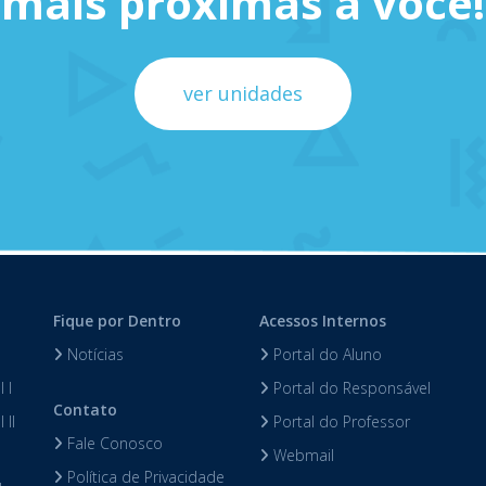
mais próximas a você!
ver unidades
Fique por Dentro
Acessos Internos
Notícias
Portal do Aluno
 I
Portal do Responsável
Contato
 II
Portal do Professor
Fale Conosco
Webmail
Política de Privacidade