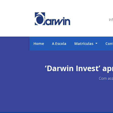
Inf
Home
A Escola
Matrículas
Con
‘Darwin Invest’ a
Com asse