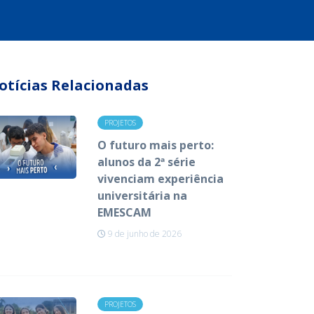
otícias Relacionadas
PROJETOS
O futuro mais perto:
alunos da 2ª série
vivenciam experiência
universitária na
EMESCAM
9 de junho de 2026
PROJETOS