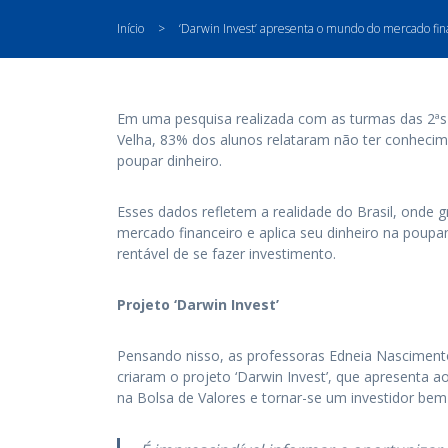
Início
>
‘Darwin Invest’ apresenta o mundo do mercado fin
Em uma pesquisa realizada com as turmas das 2ªs s
Velha, 83% dos alunos relataram não ter conheci
poupar dinheiro.
Esses dados refletem a realidade do Brasil, onde g
mercado financeiro e aplica seu dinheiro na pou
rentável de se fazer investimento.
Projeto ‘Darwin Invest’
Pensando nisso, as professoras Edneia Nascimento
criaram o projeto ‘Darwin Invest’, que apresenta 
na Bolsa de Valores e tornar-se um investidor bem