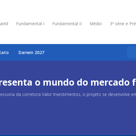
antil
Fundamental I
Fundamental II
Médio
3ª série e Pr
tato
Darwin 2027
presenta o mundo do mercado f
ssoria da corretora Valor Investimentos, o projeto se desenvolve em