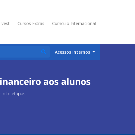
é-vest
Cursos Extras
Currículo Internacional
Acessos Internos
inanceiro aos alunos
 oito etapas.