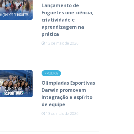
Lançamento de
Foguetes une ciência,
criatividade e
aprendizagem na
prática
13 de maio de 2026
PROJETOS
Olimpíadas Esportivas
Darwin promovem
integração e espírito
de equipe
13 de maio de 2026