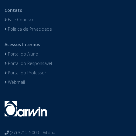
Contato
Fale Conosco
Política de Privacidade
Acessos Internos
Portal do Aluno
Portal do Responsável
Portal do Professor
Webmail
(27) 3212-5000 - Vitória