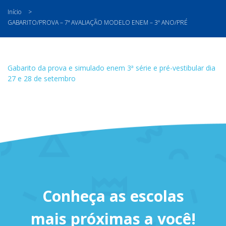
Início
>
GABARITO/PROVA – 7ª AVALIAÇÃO MODELO ENEM – 3º ANO/PRÉ
Gabarito da prova e simulado enem 3ª série e pré-vestibular dia
27 e 28 de setembro
Conheça as escolas
mais próximas a você!