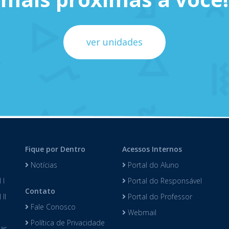
ver unidades
Fique por Dentro
Acessos Internos
Notícias
Portal do Aluno
 I
Portal do Responsável
Contato
II
Portal do Professor
Fale Conosco
Webmail
Política de Privacidade
lar