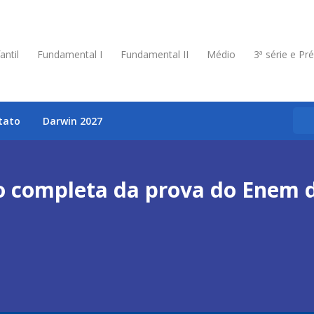
antil
Fundamental I
Fundamental II
Médio
3ª série e Pr
tato
Darwin 2027
ão completa da prova do Enem