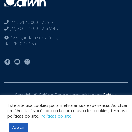
(27) 3212-5000 - Vitória
(27) 3061-4400 - Vila Velha
De segunda a sexta-feira,
das 7h30 às 18h
Copyright © Colégio Darwin desenvolvido por
Phidelis
Tecnologia
. Todos os direitos reservados
Este site usa cookies para melhorar sua experiência. Ao clicar
em "Aceitar" você concorda com o uso dos cookies, termos e
políticas do site.
Políticas do site
Aceitar