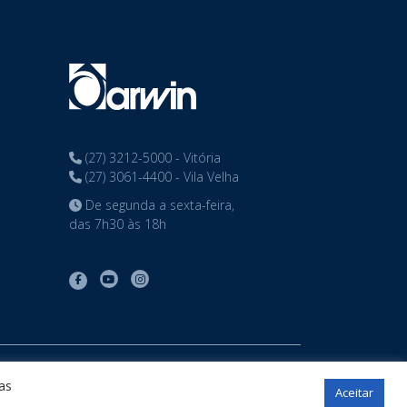
(27) 3212-5000 - Vitória
(27) 3061-4400 - Vila Velha
De segunda a sexta-feira,
das 7h30 às 18h
tos reservados
as
Aceitar