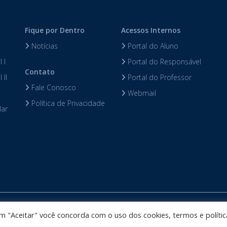
Fique por Dentro
Acessos Internos
Notícias
Portal do Aluno
 I
Portal do Responsável
Contato
 II
Portal do Professor
Fale Conosco
Webmail
Política de Privacidade
lar
Colégio Darwin desenvolvido por
Phidelis Tecnologia
. Todos os direi
 em "Aceitar" você concorda com o uso dos cookies, termos e polític