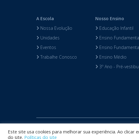
A Escola
Nosso Ensino
Nossa Evolução
Educação Infantil
Unidades
Ensino Fundamental
Eventos
Ensino Fundamental
Trabalhe Conosco
Ensino Médio
3º Ano - Pré-vestibu
Copyright © 
Este site usa cookies para melhorar sua experiência. Ao clicar
do site.
Políticas do site