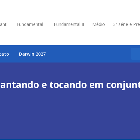
antil
Fundamental I
Fundamental II
Médio
3ª série e Pr
tato
Darwin 2027
antando e tocando em conjun