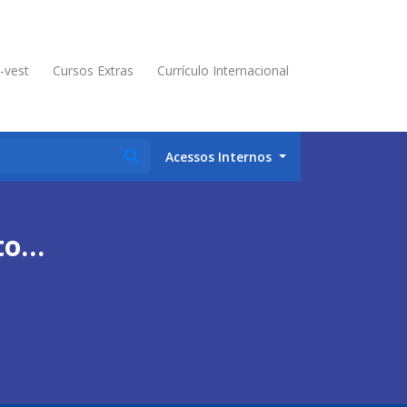
é-vest
Cursos Extras
Currículo Internacional
Acessos Internos
to…