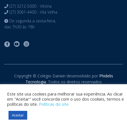
(27) 3212-5000 - Vitória
(27) 3061-4400 - Vila Velha
De segunda a sexta-feira,
das 7h30 às 18h
Copyright © Colégio Darwin desenvolvido por
Phidelis
Tecnologia
. Todos os direitos reservados
Este site usa cookies para melhorar sua experiência. Ao clicar
em "Aceitar" você concorda com o uso dos cookies, termos e
políticas do site.
Políticas do site
Aceitar