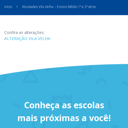
Início
>
Atividades Vila Velha – Ensino Médio 1ª e 2ª série
Confira as alterações:
ALTERAÇÃO VILA VELHA
Conheça as escolas
mais próximas a você!