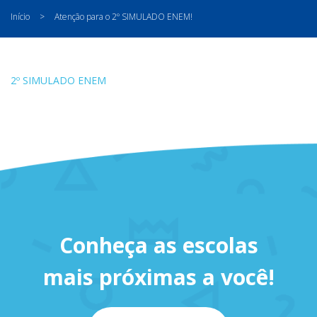
Início
>
Atenção para o 2º SIMULADO ENEM!
2º SIMULADO ENEM
Conheça as escolas
mais próximas a você!