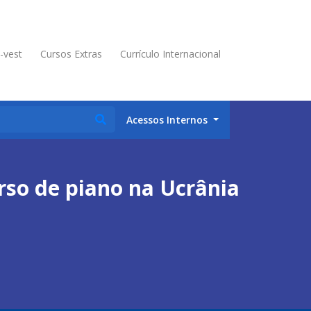
é-vest
Cursos Extras
Currículo Internacional
Acessos Internos
so de piano na Ucrânia