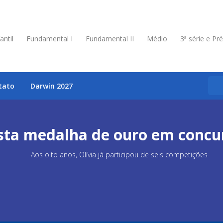
antil
Fundamental I
Fundamental II
Médio
3ª série e Pr
tato
Darwin 2027
sta medalha de ouro em concur
Aos oito anos, Olívia já participou de seis competições