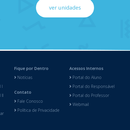
ver unidades
Fique por Dentro
Acessos Internos
Notícias
Portal do Aluno
 I
Portal do Responsável
Contato
II
Portal do Professor
Fale Conosco
Webmail
Política de Privacidade
lar