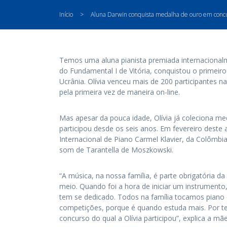
Início
>
Aluna Darwin conquista medalha de ouro em concu
Temos uma aluna pianista premiada internacionalme
do Fundamental I de Vitória, conquistou o primeir
Ucrânia. Olívia venceu mais de 200 participantes n
pela primeira vez de maneira on-line.
Mas apesar da pouca idade, Olívia já coleciona m
participou desde os seis anos. Em fevereiro deste
Internacional de Piano Carmel Klavier, da Colômbi
som de Tarantella de Moszkowski.
“A música, na nossa família, é parte obrigatória d
meio. Quando foi a hora de iniciar um instrumento,
tem se dedicado. Todos na família tocamos piano 
competições, porque é quando estuda mais. Por ter 
concurso do qual a Olívia participou”, explica a mãe