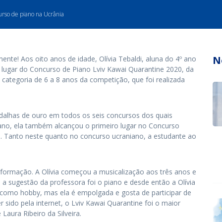
rso de piano na Ucrânia
N
nte! Aos oito anos de idade, Olívia Tebaldi, aluna do 4º ano
o lugar do Concurso de Piano Lviv Kawai Quarantine 2020, da
a categoria de 6 a 8 anos da competição, que foi realizada
edalhas de ouro em todos os seis concursos dos quais
 ano, ela também alcançou o primeiro lugar no Concurso
a. Tanto neste quanto no concurso ucraniano, a estudante ao
a formação. A Olívia começou a musicalização aos três anos e
 a sugestão da professora foi o piano e desde então a Olívia
como hobby, mas ela é empolgada e gosta de participar de
sido pela internet, o Lviv Kawai Quarantine foi o maior
 Laura Ribeiro da Silveira.