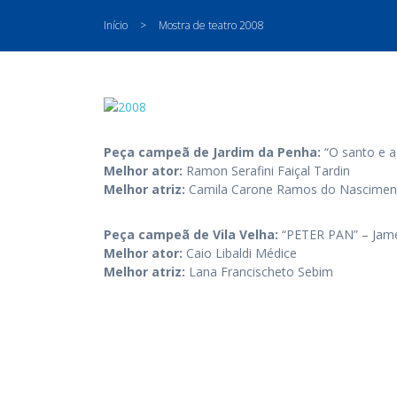
Início
>
Mostra de teatro 2008
Peça campeã de Jardim da Penha:
“O santo e a
Melhor ator:
Ramon Serafini Faiçal Tardin
Melhor atriz:
Camila Carone Ramos do Nascimen
Peça campeã de Vila Velha:
“PETER PAN” – Jame
Melhor ator:
Caio Libaldi Médice
Melhor atriz:
Lana Francischeto Sebim