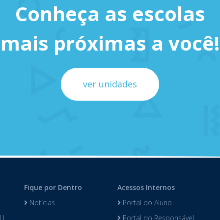
Conheça as escolas
mais próximas a você!
ver unidades
Fique por Dentro
Acessos Internos
Notícias
Portal do Aluno
 I
Portal do Responsável