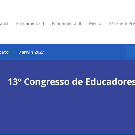
antil
Fundamental I
Fundamental II
Médio
3ª série e Pr
tato
Darwin 2027
13º Congresso de Educadore