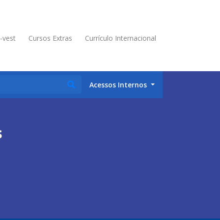
é-vest
Cursos Extras
Currículo Internacional
Acessos Internos
s