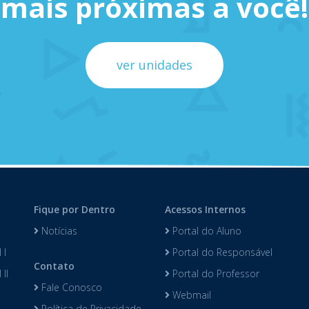
mais próximas a você!
ver unidades
Fique por Dentro
Acessos Internos
Notícias
Portal do Aluno
 I
Portal do Responsável
Contato
II
Portal do Professor
Fale Conosco
Webmail
Política de Privacidade