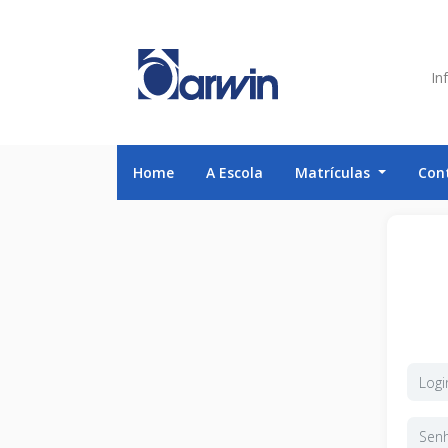
Inf
Home
A Escola
Matrículas
Con