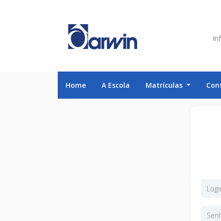
Inf
Home
A Escola
Matrículas
Con