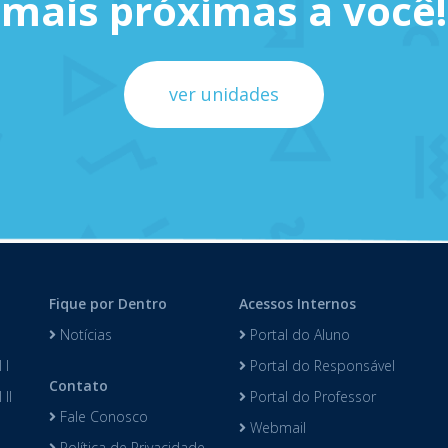
mais próximas a você!
ver unidades
Fique por Dentro
Acessos Internos
Notícias
Portal do Aluno
 I
Portal do Responsável
Contato
II
Portal do Professor
Fale Conosco
Webmail
Política de Privacidade