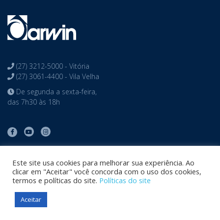
(27) 3212-5000 - Vitória
(27) 3061-4400 - Vila Velha
De segunda a sexta-feira,
das 7h30 às 18h
Este site usa cookies para melhorar sua experiência. Ao
clicar em "Aceitar" você concorda com o uso dos cookies,
termos e políticas do site.
Políticas do site
Copyright © Colégio Darwin desenvolvido por
Phidelis
Aceitar
Tecnologia
. Todos os direitos reservados