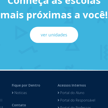
Conheça as escolas
mais próximas a você!
ver unidades
Fique por Dentro
Acessos Internos
Notícias
Portal do Aluno
 I
Portal do Responsável
Contato
II
Portal do Professor