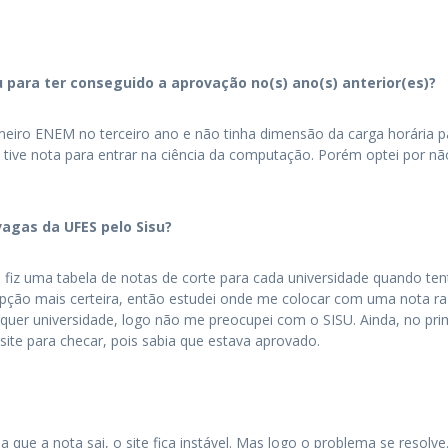
u para ter conseguido a aprovação no(s) ano(s) anterior(es)?
meiro ENEM no terceiro ano e não tinha dimensão da carga horária pa
Eu tive nota para entrar na ciência da computação. Porém optei por n
agas da UFES pelo Sisu?
fiz uma tabela de notas de corte para cada universidade quando ten
opção mais certeira, então estudei onde me colocar com uma nota raz
er universidade, logo não me preocupei com o SISU. Ainda, no prim
site para checar, pois sabia que estava aprovado.
ia que a nota sai, o site fica instável. Mas logo o problema se resolv