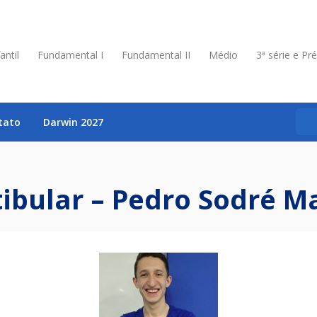
antil
Fundamental I
Fundamental II
Médio
3ª série e Pr
tato
Darwin 2027
ibular – Pedro Sodré Ma