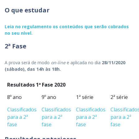
O que estudar
Leia no regulamento os conteúdos que serão cobrados
no seu nível.
2ª Fase
A prova será de modo
on-line
e aplicada no dia
28/11/2020
(sábado), das 14h às 18h.
Resultados 1ª Fase 2020
8º ano
9º ano
1ª série
2ª série
Classificados
Classificados
Classificados
Classificado
para a 2ª
para a 2ª
para a 2ª
para a 2ª
fase
fase
fase
fase